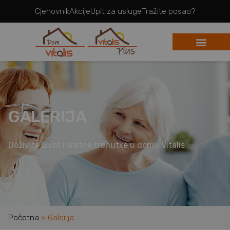
Cjenovnik
Akcije
Upit za usluge
Tražite posao?
GALERIJA
Doživite život i sretne trenutke u domu Vitalis
Početna
»
Galerija