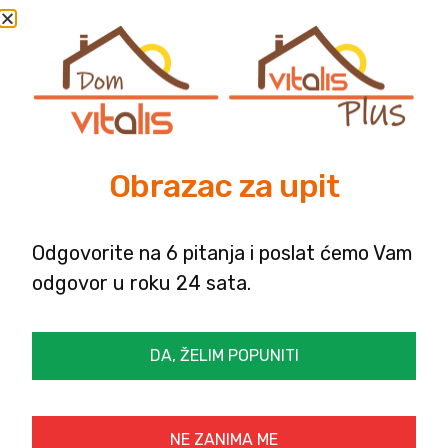
Smještaj u jednokrevetnim
Na upit
Na upit
i deluxe sobama
U cijenu su uključene usluge sektora „Njega od
srca“:
Obrazac za upit
U cijenu su uključene usluge sektora „Aktivno
starenje“:
Odgovorite na 6 pitanja i poslat ćemo Vam
odgovor u roku 24 sata.
Usluge koje se dodatno naplaćuju
DA, ŽELIM POPUNITI
Sanitetski prevoz
NE ZANIMA ME