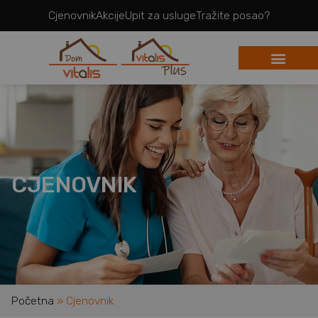
Cjenovnik
Akcije
Upit za usluge
Tražite posao?
CJENOVNIK
Početna
»
Cjenovnik